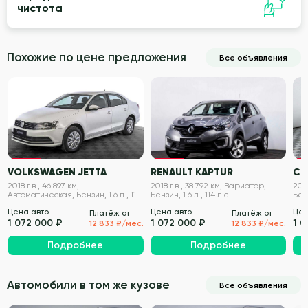
чистота
Похожие по цене предложения
Все объявления
VIN проверен
VIN проверен
VOLKSWAGEN JETTA
RENAULT KAPTUR
CH
2018 г.в., 46 897 км,
2018 г.в., 38 792 км, Вариатор,
202
Автоматическая, Бензин, 1.6 л., 110
Бензин, 1.6 л., 114 л.с.
Бенз
л.с.
Цена авто
Цена авто
Цен
Платёж от
Платёж от
1 072 000 ₽
1 072 000 ₽
1 
12 833 ₽/мес.
12 833 ₽/мес.
Подробнее
Подробнее
Автомобили в том же кузове
Все объявления