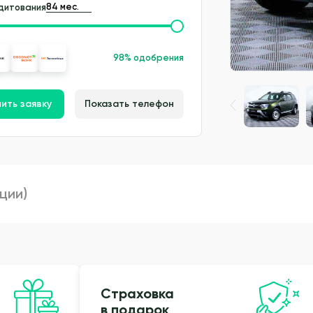
дитования
98% одобрения
ить заявку
Показать телефон
пции)
Страховка
в подарок