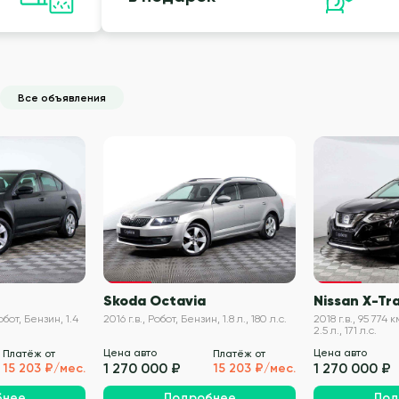
Все объявления
VIN проверен
VIN проверен
Skoda Octavia
Nissan X-Tra
обот, Бензин, 1.4
2016 г.в., Робот, Бензин, 1.8 л., 180 л.с.
2018 г.в., 95 774
2.5 л., 171 л.с.
Цена авто
Цена авто
Платёж от
Платёж от
1 270 000 ₽
1 270 000 ₽
15 203 ₽/мес.
15 203 ₽/мес.
бнее
Подробнее
Под