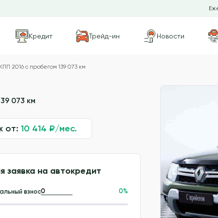
Еже
Кредит
Трейд-ин
Новости
КПП 2016 с пробегом 139 073 км
39 073 км
ж от:
10 414
₽/мес.
я заявка на автокредит
0
%
альный взнос