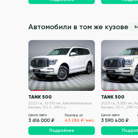
Автомобили в том же кузове
В
VIN проверен
TANK 500
TANK 500
2023 г.в., 10 010 км, Автоматическая,
2023 г.в., 5 300 км, 
Бензин, 3.0 л., 299 л.с.
Бензин, 3.0 л., 299 л.с
Цена авто
Цена авто
Платёж от
3 616 000 ₽
3 590 400 ₽
43 286 ₽/мес.
Подробнее
Подро