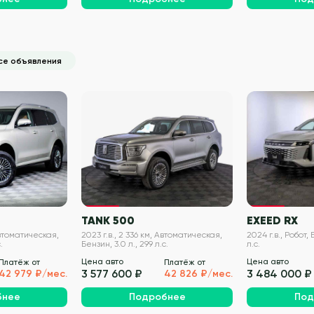
се объявления
VIN проверен
VIN проверен
TANK 500
EXEED RX
Автоматическая,
2023 г.в., 2 336 км, Автоматическая,
2024 г.в., Робот, 
.
Бензин, 3.0 л., 299 л.с.
л.с.
Цена авто
Цена авто
Платёж от
Платёж от
3 577 600 ₽
3 484 000 ₽
42 979 ₽/мес.
42 826 ₽/мес.
бнее
Подробнее
Под