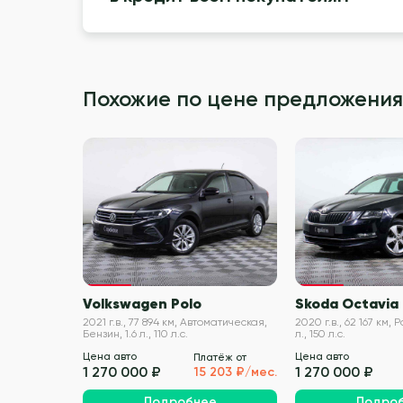
Похожие по цене предложения
VIN проверен
Volkswagen Polo
Skoda Octavia
2021 г.в., 77 894 км, Автоматическая,
2020 г.в., 62 167 км, Р
Бензин, 1.6 л., 110 л.с.
л., 150 л.с.
Цена авто
Цена авто
Платёж от
1 270 000 ₽
1 270 000 ₽
15 203 ₽/мес.
Подробнее
Подро