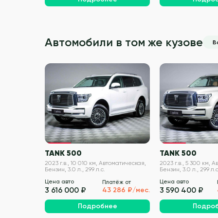
Автомобили в том же кузове
В
VIN проверен
TANK 500
TANK 500
2023 г.в., 10 010 км, Автоматическая,
2023 г.в., 5 300 км, 
Бензин, 3.0 л., 299 л.с.
Бензин, 3.0 л., 299 л.с
Цена авто
Цена авто
Платёж от
3 616 000 ₽
3 590 400 ₽
43 286 ₽/мес.
Подробнее
Подро