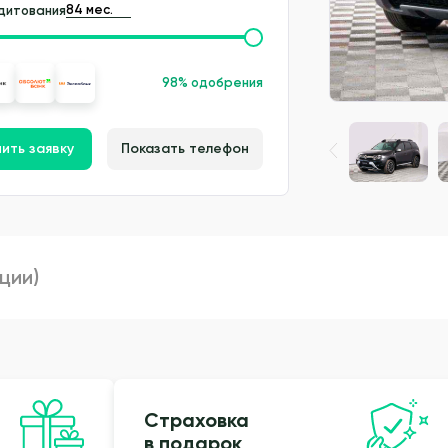
дитования
98% одобрения
ить заявку
Показать телефон
пции)
Страховка
в подарок