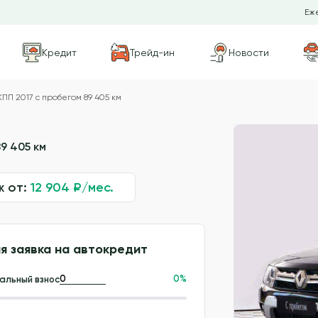
Еже
Кредит
Трейд-ин
Новости
КПП 2017 с пробегом 89 405 км
9 405 км
ж от:
12 904
₽/мес.
я заявка на автокредит
0
%
альный взнос