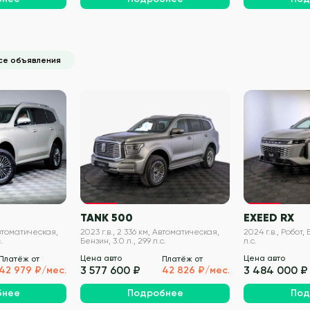
се объявления
VIN проверен
VIN проверен
TANK 500
EXEED RX
Автоматическая,
2023 г.в., 2 336 км, Автоматическая,
2024 г.в., Робот, 
.
Бензин, 3.0 л., 299 л.с.
л.с.
Цена авто
Цена авто
Платёж от
Платёж от
3 577 600 ₽
3 484 000 ₽
42 979 ₽/мес.
42 826 ₽/мес.
бнее
Подробнее
Под