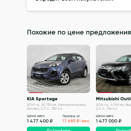
Похожие по цене предложения
VIN проверен
KIA Sportage
Mitsubishi Out
2016 г.в., 50 135 км, Автоматическая,
2016 г.в., 4 749 км, 
Бензин, 2.0 л., 150 л.с.
2.0 л., 146 л.с.
Цена авто
Цена авто
Платёж от
1 477 400 ₽
1 477 000 ₽
17 685 ₽/мес.
Подробнее
Подро