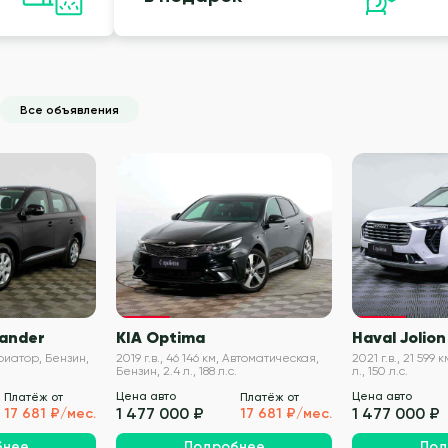
Все объявления
VIN проверен
VIN проверен
lander
KIA Optima
Haval Jolion
Вариатор, Бензин,
2019 г.в., 46 146 км, Автоматическая,
2021 г.в., 21 599 
Бензин, 2.4 л., 188 л.с.
л., 150 л.с.
Цена авто
Цена авто
Платёж от
Платёж от
1 477 000 ₽
1 477 000 ₽
17 681 ₽/мес.
17 681 ₽/мес.
бнее
Подробнее
Под