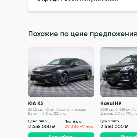
Похожие по цене предложения
VIN проверен
KIA K5
Haval H9
2022 г.в., 40 км, Автоматическая,
2018 г.в., 61 081 км, 
Бензин, 2.0 л., 150 л.с.
Дизель, 2.0 л., 190 л.с
Цена авто
Цена авто
Платёж от
2 455 000 ₽
2 450 000 ₽
29 388 ₽/мес.
Подробнее
Подро