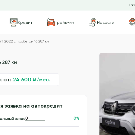
Еже
Кредит
Трейд-ин
Новости
VT 2022 с пробегом 16 287 км
 287 км
ж от:
24 600
₽/мес.
я заявка на автокредит
0
%
альный взнос