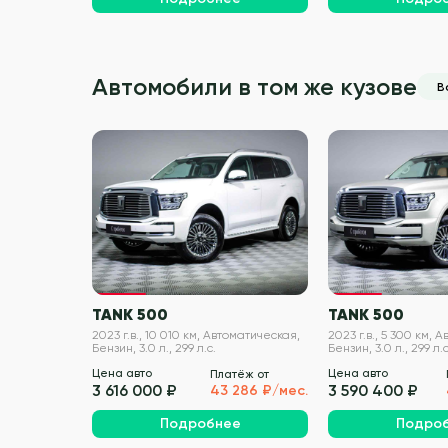
Автомобили в том же кузове
В
VIN проверен
TANK 500
TANK 500
2023 г.в., 10 010 км, Автоматическая,
2023 г.в., 5 300 км, 
Бензин, 3.0 л., 299 л.с.
Бензин, 3.0 л., 299 л.с
Цена авто
Цена авто
Платёж от
3 616 000 ₽
3 590 400 ₽
43 286 ₽/мес.
Подробнее
Подро