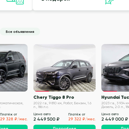
Все объявления
VIN проверен
VIN проверен
Chery Tiggo 8 Pro
Hyundai Tu
Автоматическая,
2022 г.в., 9 810 км, Робот, Бензин, 1.6
2023 г.в., 3 934 
.
л., 186 л.с.
Дизель, 2.0 л., 18
Цена авто
Цена авто
Платёж от
Платёж от
2 449 500 ₽
2 449 000 ₽
29 328 ₽/мес.
29 322 ₽/мес.
бнее
Подробнее
Под