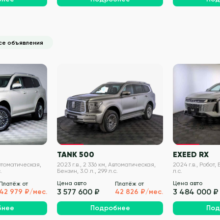
се объявления
VIN проверен
VIN проверен
TANK 500
EXEED RX
Автоматическая,
2023 г.в., 2 336 км, Автоматическая,
2024 г.в., Робот, 
.
Бензин, 3.0 л., 299 л.с.
л.с.
Цена авто
Цена авто
Платёж от
Платёж от
3 577 600 ₽
3 484 000 ₽
42 979 ₽/мес.
42 826 ₽/мес.
бнее
Подробнее
Под