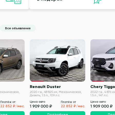
Все объявления
VIN проверен
VIN проверен
r
Renault Duster
Chery Tiggo
 Механическая,
2020 г.в., 48 825 км, Механическая,
2022 г.в., 4 876 
Дизель, 1.5 л., 109 л.с.
1.5 л., 147 л.с.
Цена авто
Цена авто
Платёж от
Платёж от
1 909 000 ₽
1 909 000 ₽
22 852 ₽/мес.
22 852 ₽/мес.
бнее
Подробнее
Под