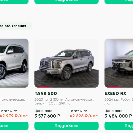
се объявления
VIN проверен
VIN проверен
TANK 500
EXEED RX
Автоматическая,
2023 г.в., 2 336 км, Автоматическая,
2024 г.в., Робот, 
.
Бензин, 3.0 л., 299 л.с.
л.с.
Цена авто
Цена авто
Платёж от
Платёж от
3 577 600 ₽
3 484 000 ₽
42 979 ₽/мес.
42 826 ₽/мес.
бнее
Подробнее
Под