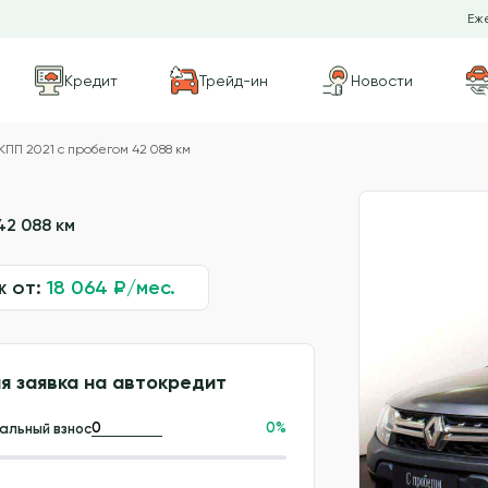
Еже
Кредит
Трейд-ин
Новости
КПП 2021 с пробегом 42 088 км
42 088 км
ж от:
18 064
₽/мес.
я заявка на автокредит
0
%
альный взнос