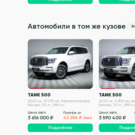
Автомобили в том же кузове
В
VIN проверен
TANK 500
TANK 500
2023 г.в., 10 010 км, Автоматическая,
2023 г.в., 5 300 км, 
Бензин, 3.0 л., 299 л.с.
Бензин, 3.0 л., 299 л.с
Цена авто
Цена авто
Платёж от
3 616 000 ₽
3 590 400 ₽
43 286 ₽/мес.
Подробнее
Подро