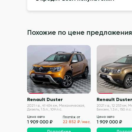
Похожие по цене предложения
VIN проверен
Renault Duster
Renault Duste
2021 г.в., 41 454 км, Механическая,
2021 г.в., 12 253 км,
Дизель, 1.5 л., 109 л.с.
Бензин, 1.3 л., 150 л.с.
Цена авто
Цена авто
Платёж от
1 909 000 ₽
1 909 000 ₽
22 852 ₽/мес.
Подробнее
Подро