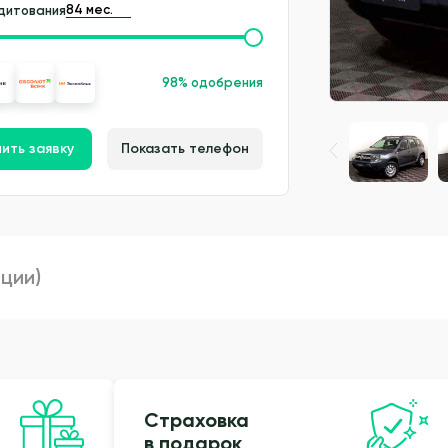
дитования
98% одобрения
ить заявку
Показать телефон
пции)
Страховка
в подарок