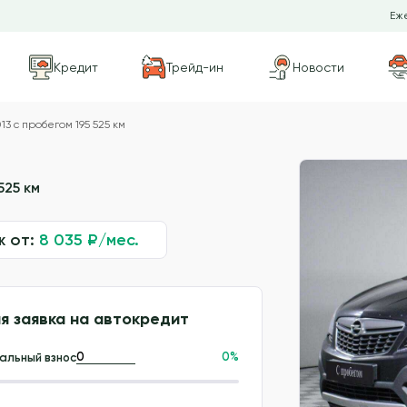
Еже
Кредит
Трейд-ин
Новости
3 с пробегом 195 525 км
525 км
ж от:
8 035
₽/мес.
я заявка на автокредит
0
%
альный взнос