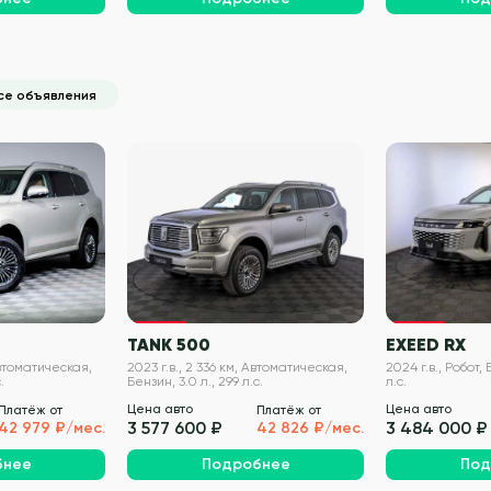
се объявления
VIN проверен
VIN проверен
TANK 500
EXEED RX
Автоматическая,
2023 г.в., 2 336 км, Автоматическая,
2024 г.в., Робот, 
.
Бензин, 3.0 л., 299 л.с.
л.с.
Цена авто
Цена авто
Платёж от
Платёж от
3 577 600 ₽
3 484 000 ₽
42 979 ₽/мес.
42 826 ₽/мес.
бнее
Подробнее
Под