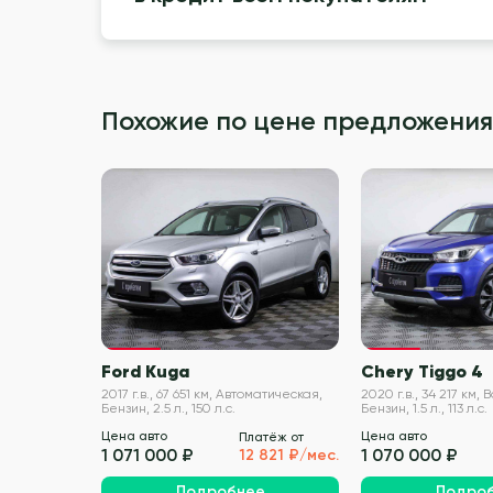
Похожие по цене предложения
VIN проверен
Ford Kuga
Chery Tiggo 4
2017 г.в., 67 651 км, Автоматическая,
2020 г.в., 34 217 км,
Бензин, 2.5 л., 150 л.с.
Бензин, 1.5 л., 113 л.с.
Цена авто
Цена авто
Платёж от
1 071 000 ₽
1 070 000 ₽
12 821 ₽/мес.
Подробнее
Подро