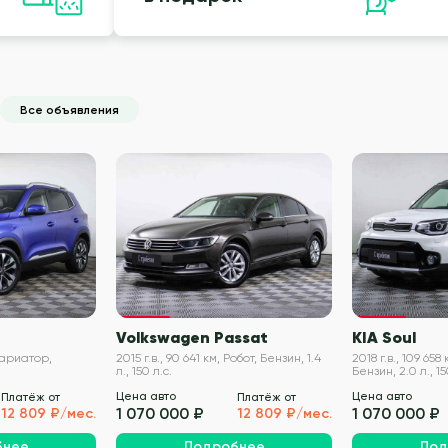
Все объявления
VIN проверен
VIN проверен
Volkswagen Passat
KIA Soul
 Вариатор,
2015 г.в., 90 641 км, Робот, Бензин, 1.4
2018 г.в., 109 65
л., 150 л.с.
Бензин, 2.0 л., 15
Цена авто
Цена авто
Платёж от
Платёж от
1 070 000 ₽
1 070 000 ₽
12 809 ₽/мес.
12 809 ₽/мес.
бнее
Подробнее
Под