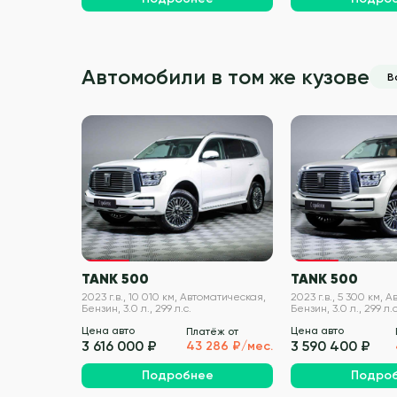
Автомобили в том же кузове
В
VIN проверен
TANK 500
TANK 500
2023 г.в., 10 010 км, Автоматическая,
2023 г.в., 5 300 км, 
Бензин, 3.0 л., 299 л.с.
Бензин, 3.0 л., 299 л.с
Цена авто
Цена авто
Платёж от
3 616 000 ₽
3 590 400 ₽
43 286 ₽/мес.
Подробнее
Подро