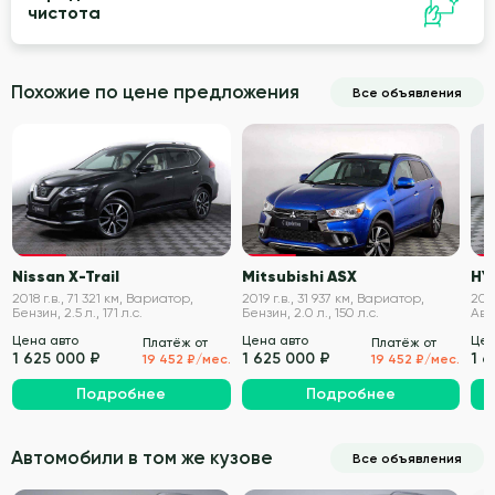
чистота
Похожие по цене предложения
Все объявления
VIN проверен
VIN проверен
Nissan X-Trail
Mitsubishi ASX
HY
2018 г.в., 71 321 км, Вариатор,
2019 г.в., 31 937 км, Вариатор,
2020
Бензин, 2.5 л., 171 л.с.
Бензин, 2.0 л., 150 л.с.
Авт
150 
Цена авто
Цена авто
Цен
Платёж от
Платёж от
1 625 000 ₽
1 625 000 ₽
1 
19 452 ₽/мес.
19 452 ₽/мес.
Подробнее
Подробнее
Автомобили в том же кузове
Все объявления