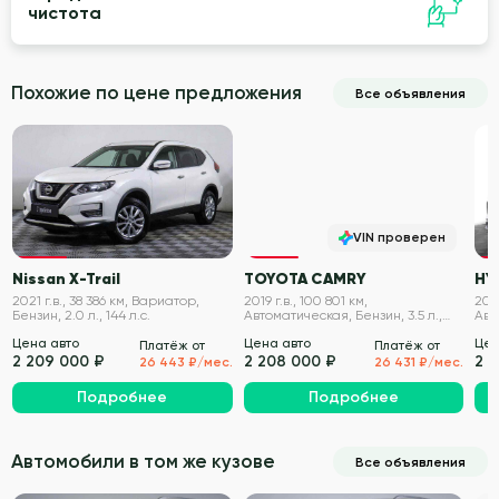
чистота
Похожие по цене предложения
Все объявления
VIN проверен
VIN проверен
Nissan X-Trail
TOYOTA CAMRY
HY
2021 г.в., 38 386 км, Вариатор,
2019 г.в., 100 801 км,
2022
Бензин, 2.0 л., 144 л.с.
Автоматическая, Бензин, 3.5 л.,
Авт
249 л.с.
149 
Цена авто
Цена авто
Цен
Платёж от
Платёж от
2 209 000 ₽
2 208 000 ₽
2 
26 443 ₽/мес.
26 431 ₽/мес.
Подробнее
Подробнее
Автомобили в том же кузове
Все объявления