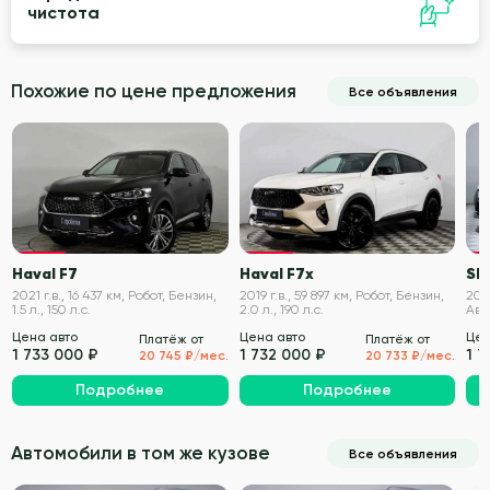
чистота
Похожие по цене предложения
Все объявления
VIN проверен
VIN проверен
Haval F7
Haval F7x
SK
2021 г.в., 16 437 км, Робот, Бензин,
2019 г.в., 59 897 км, Робот, Бензин,
2020
1.5 л., 150 л.с.
2.0 л., 190 л.с.
Авт
150 
Цена авто
Цена авто
Цен
Платёж от
Платёж от
1 733 000 ₽
1 732 000 ₽
1 7
20 745 ₽/мес.
20 733 ₽/мес.
Подробнее
Подробнее
Автомобили в том же кузове
Все объявления