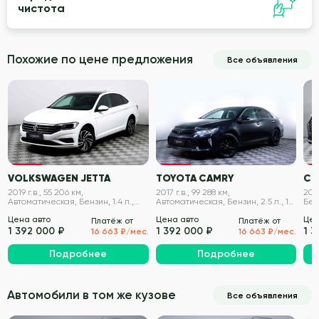
чистота
Похожие по цене предложения
Все объявления
VIN проверен
VIN проверен
VOLKSWAGEN JETTA
TOYOTA CAMRY
CH
2019 г.в., 55 206 км,
2017 г.в., 99 288 км,
202
Автоматическая, Бензин, 1.4 л.,
Автоматическая, Бензин, 2.5 л., 181
Бенз
150 л.с.
л.с.
Цена авто
Цена авто
Цен
Платёж от
Платёж от
1 392 000 ₽
1 392 000 ₽
1 
16 663 ₽/мес.
16 663 ₽/мес.
Подробнее
Подробнее
Автомобили в том же кузове
Все объявления