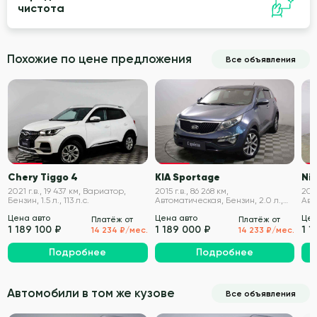
чистота
Похожие по цене предложения
Все объявления
VIN проверен
VIN проверен
Chery Tiggo 4
KIA Sportage
Ni
2021 г.в., 19 437 км, Вариатор,
2015 г.в., 86 268 км,
2013
Бензин, 1.5 л., 113 л.с.
Автоматическая, Бензин, 2.0 л.,
Авт
150 л.с.
190 
Цена авто
Цена авто
Цен
Платёж от
Платёж от
1 189 100 ₽
1 189 000 ₽
1 1
14 234 ₽/мес.
14 233 ₽/мес.
Подробнее
Подробнее
Автомобили в том же кузове
Все объявления