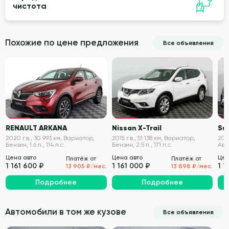
чистота
Похожие по цене предложения
Все объявления
VIN проверен
VIN проверен
RENAULT ARKANA
Nissan X-Trail
Suz
2020 г.в., 30 993 км, Вариатор,
2015 г.в., 51 138 км, Вариатор,
2017
Бензин, 1.6 л., 114 л.с.
Бензин, 2.5 л., 171 л.с.
Авт
л.с.
Цена авто
Цена авто
Цен
Платёж от
Платёж от
1 161 600 ₽
1 161 000 ₽
1 1
13 905 ₽/мес.
13 898 ₽/мес.
Подробнее
Подробнее
Автомобили в том же кузове
Все объявления