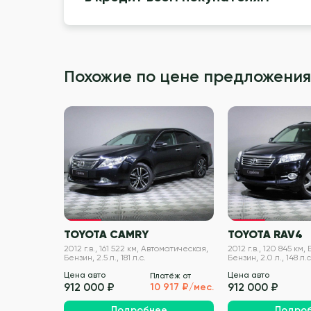
Похожие по цене предложения
VIN проверен
TOYOTA CAMRY
TOYOTA RAV4
2012 г.в., 161 522 км, Автоматическая,
2012 г.в., 120 845 км
Бензин, 2.5 л., 181 л.с.
Бензин, 2.0 л., 148 л.с
Цена авто
Цена авто
Платёж от
912 000 ₽
912 000 ₽
10 917 ₽/мес.
Подробнее
Подро