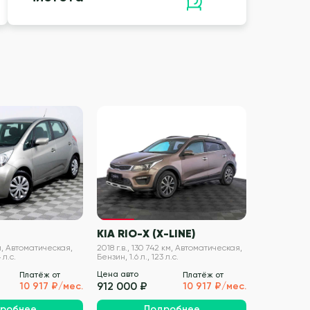
VIN проверен
VIN проверен
KIA RIO-X (X-LINE)
KIA CEED
 км, Автоматическая,
2018 г.в., 130 742 км, Автоматическая,
2017 г.в., 103
 л.с.
Бензин, 1.6 л., 123 л.с.
л., 135 л.с.
Цена авто
Цена авто
Платёж от
Платёж от
912 000 ₽
912 000 
10 917 ₽/мес.
10 917 ₽/мес.
робнее
Подробнее