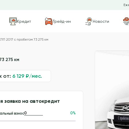
Еже
Кредит
Трейд-ин
Новости
ПП 2017 с пробегом 73 275 км
73 275 км
ж от:
6 129
₽/мес.
я заявка на автокредит
0
%
альный взнос