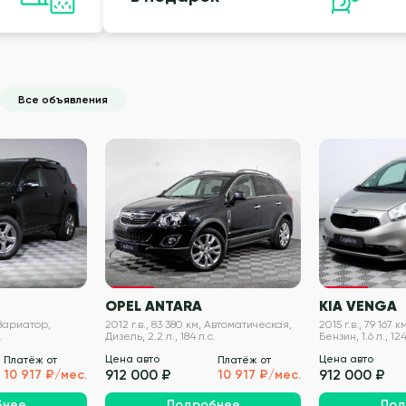
Все объявления
VIN проверен
VIN проверен
OPEL ANTARA
KIA VENGA
, Вариатор,
2012 г.в., 83 380 км, Автоматическая,
2015 г.в., 79 167
.
Дизель, 2.2 л., 184 л.с.
Бензин, 1.6 л., 124
Цена авто
Цена авто
Платёж от
Платёж от
912 000 ₽
912 000 ₽
10 917 ₽/мес.
10 917 ₽/мес.
бнее
Подробнее
Под