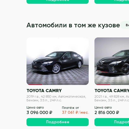
Автомобили в том же кузове
В
VIN проверен
TOYOTA CAMRY
TOYOTA CAMR
2019 г.в., 42 850 км, Автоматическая,
2021 г.в., 49 828 км,
Бензин, 3.5 л., 249 л.с.
Бензин, 3.5 л., 249 л.с
Цена авто
Цена авто
Платёж от
3 096 000 ₽
2 816 000 ₽
37 061 ₽/мес.
Подробнее
Подро