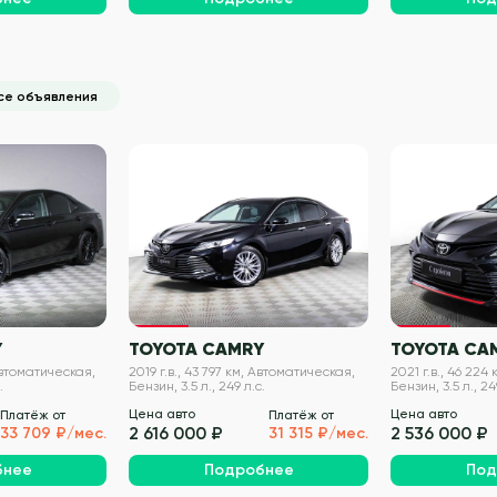
се объявления
VIN проверен
VIN проверен
Y
TOYOTA CAMRY
TOYOTA CA
 Автоматическая,
2019 г.в., 43 797 км, Автоматическая,
2021 г.в., 46 224
.
Бензин, 3.5 л., 249 л.с.
Бензин, 3.5 л., 24
Цена авто
Цена авто
Платёж от
Платёж от
2 616 000 ₽
2 536 000 ₽
33 709 ₽/мес.
31 315 ₽/мес.
бнее
Подробнее
Под