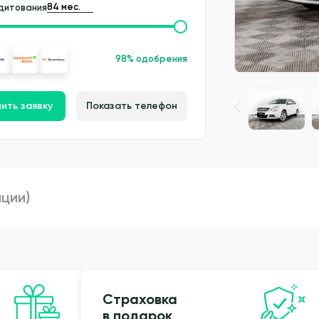
дитования
98% одобрения
ить заявку
Показать телефон
пции)
Страховка
в подарок