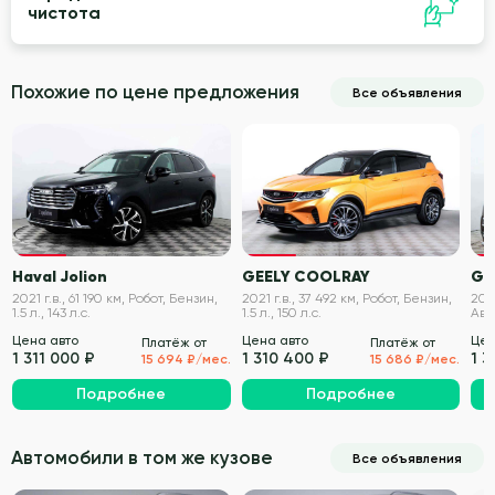
чистота
Похожие по цене предложения
Все объявления
VIN проверен
VIN проверен
Haval Jolion
GEELY COOLRAY
Ge
2021 г.в., 61 190 км, Робот, Бензин,
2021 г.в., 37 492 км, Робот, Бензин,
2019
1.5 л., 143 л.с.
1.5 л., 150 л.с.
Авт
149 
Цена авто
Цена авто
Цен
Платёж от
Платёж от
1 311 000 ₽
1 310 400 ₽
1 3
15 694 ₽/мес.
15 686 ₽/мес.
Подробнее
Подробнее
Автомобили в том же кузове
Все объявления