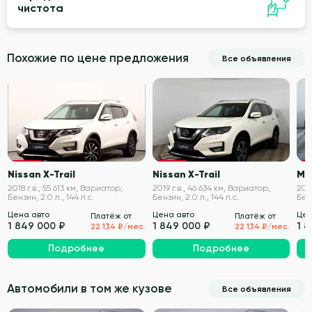
чистота
Похожие по цене предложения
Все объявления
VIN проверен
VIN проверен
Nissan X-Trail
Nissan X-Trail
Mi
2018 г.в., 55 613 км, Вариатор,
2019 г.в., 46 634 км, Вариатор,
201
Бензин, 2.0 л., 144 л.с.
Бензин, 2.0 л., 144 л.с.
Бенз
Цена авто
Цена авто
Цен
Платёж от
Платёж от
1 849 000 ₽
1 849 000 ₽
1 
22 134 ₽/мес.
22 134 ₽/мес.
Подробнее
Подробнее
Автомобили в том же кузове
Все объявления