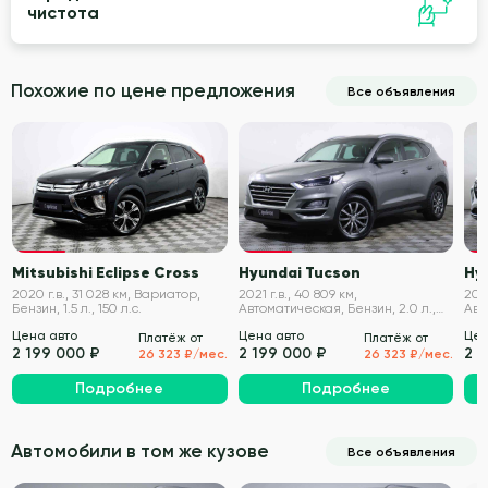
чистота
Похожие по цене предложения
Все объявления
VIN проверен
VIN проверен
Mitsubishi Eclipse Cross
Hyundai Tucson
Hy
2020 г.в., 31 028 км, Вариатор,
2021 г.в., 40 809 км,
2021
Бензин, 1.5 л., 150 л.с.
Автоматическая, Бензин, 2.0 л.,
Авт
184 л.с.
190 
Цена авто
Цена авто
Цен
Платёж от
Платёж от
2 199 000 ₽
2 199 000 ₽
2 
26 323 ₽/мес.
26 323 ₽/мес.
Подробнее
Подробнее
Автомобили в том же кузове
Все объявления