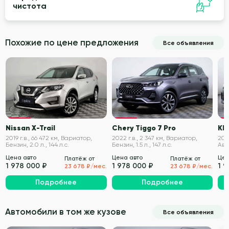
чистота
Похожие по цене предложения
Все объявления
VIN проверен
VIN проверен
Nissan X-Trail
Chery Tiggo 7 Pro
KIA
2019 г.в., 66 472 км, Вариатор,
2022 г.в., 2 347 км, Вариатор,
2018
Бензин, 2.0 л., 144 л.с.
Бензин, 1.5 л., 147 л.с.
Авт
247 
Цена авто
Цена авто
Цен
Платёж от
Платёж от
1 978 000 ₽
1 978 000 ₽
1 
23 678 ₽/мес.
23 678 ₽/мес.
Подробнее
Подробнее
Автомобили в том же кузове
Все объявления