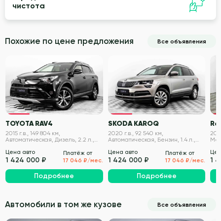
чистота
Похожие по цене предложения
Все объявления
VIN проверен
VIN проверен
TOYOTA RAV4
SKODA KAROQ
Re
2015 г.в., 149 804 км,
2020 г.в., 92 540 км,
2020
Автоматическая, Дизель, 2.2 л.,
Автоматическая, Бензин, 1.4 л.,
Мех
150 л.с.
150 л.с.
л.с.
Цена авто
Цена авто
Цен
Платёж от
Платёж от
1 424 000 ₽
1 424 000 ₽
1 
17 046 ₽/мес.
17 046 ₽/мес.
Подробнее
Подробнее
Автомобили в том же кузове
Все объявления