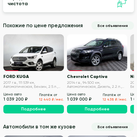
чистота
Похожие по цене предложения
Все объявления
VIN проверен
VIN проверен
FORD KUGA
Chevrolet Captiva
Nis
2017 г.в., 111 539 км,
2014 г.в., 94 500 км,
2015
Автоматическая, Бензин, 2.5 л.,
Автоматическая, Дизель, 2.2 л.,
Бенз
150 л.с.
184 л.с.
Цена авто
Цена авто
Цен
Платёж от
Платёж от
1 039 200 ₽
1 039 000 ₽
1 
12 440 ₽/мес.
12 438 ₽/мес.
Подробнее
Подробнее
Автомобили в том же кузове
Все объявления