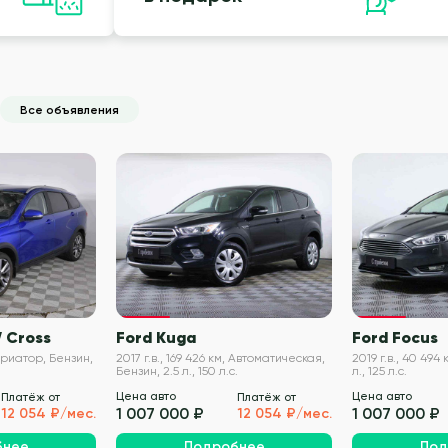
Все объявления
VIN проверен
VIN проверен
 Cross
Ford Kuga
Ford Focus
 Вариатор, Бензин,
2017 г.в., 169 426 км, Автоматическая,
2019 г.в., 40 494 
Бензин, 2.5 л., 150 л.с.
л., 125 л.с.
Цена авто
Цена авто
Платёж от
Платёж от
1 007 000 ₽
1 007 000 ₽
12 054 ₽/мес.
12 054 ₽/мес.
бнее
Подробнее
Под