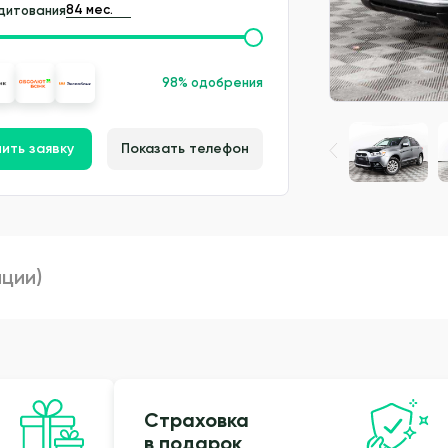
дитования
98% одобрения
ить заявку
Показать телефон
пции)
Страховка
в подарок