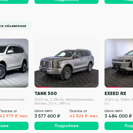
се объявления
VIN проверен
VIN проверен
TANK 500
EXEED RX
Автоматическая,
2023 г.в., 2 336 км, Автоматическая,
2024 г.в., Робот, 
.
Бензин, 3.0 л., 299 л.с.
л.с.
Цена авто
Цена авто
Платёж от
Платёж от
3 577 600 ₽
3 484 000 ₽
42 979 ₽/мес.
42 826 ₽/мес.
бнее
Подробнее
Под