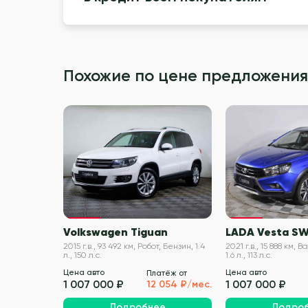
Похожие по цене предложения
VIN проверен
Volkswagen Tiguan
LADA Vesta SW
2015 г.в., 93 492 км, Робот, Бензин, 1.4
2021 г.в., 15 888 км,
л., 150 л.с.
1.6 л., 113 л.с.
Цена авто
Цена авто
Платёж от
1 007 000 ₽
1 007 000 ₽
12 054 ₽/мес.
Подробнее
Подро