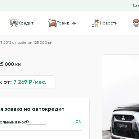
Еже
Кредит
Трейд-ин
Новости
T 2012 с пробегом 125 000 км
25 000 км
ж от:
7 269
₽/мес.
я заявка на автокредит
0
%
альный взнос