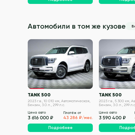
Автомобили в том же кузове
В
VIN проверен
TANK 500
TANK 500
2023 г.в., 10 010 км, Автоматическая,
2023 г.в., 5 300 км, 
Бензин, 3.0 л., 299 л.с.
Бензин, 3.0 л., 299 л.с
Цена авто
Цена авто
Платёж от
3 616 000 ₽
3 590 400 ₽
43 286 ₽/мес.
Подробнее
Подро