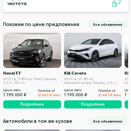
чистота
Похожие по цене предложения
Все объявления
VIN проверен
VIN проверен
Haval F7
KIA Cerato
KI
2021 г.в., 11 899 км, Робот, Бензин,
2021 г.в., 21 387 км,
2019
2.0 л., 190 л.с.
Автоматическая, Бензин, 2.0 л.,
Авт
150 л.с.
150 
Цена авто
Цена авто
Цен
Платёж от
Платёж от
1 795 000 ₽
1 795 000 ₽
1 
21 487 ₽/мес.
21 487 ₽/мес.
Подробнее
Подробнее
Автомобили в том же кузове
Все объявления