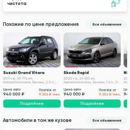
чистота
Похожие по цене предложения
Все объявления
VIN проверен
VIN проверен
Suzuki Grand Vitara
Skoda Rapid
Ni
2011 г.в., 50 776 км,
2020 г.в., 24 653 км,
2011
Автоматическая, Бензин, 2.0 л.,
Автоматическая, Бензин, 1.6 л., 110
Авт
140 л.с.
л.с.
190 
Цена авто
Цена авто
Цен
Платёж от
Платёж от
940 000 ₽
940 000 ₽
94
11 252 ₽/мес.
11 252 ₽/мес.
Подробнее
Подробнее
Автомобили в том же кузове
Все объявления