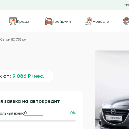
Еже
Кредит
Трейд-ин
Новости
бегом 80 758 км
ж от:
9 086
₽/мес.
я заявка на автокредит
0
%
альный взнос