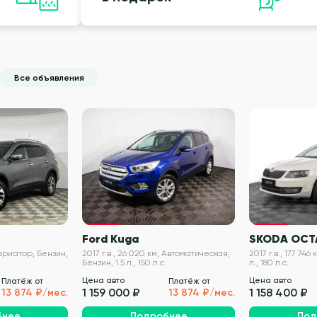
Все объявления
VIN проверен
VIN проверен
Ford Kuga
SKODA OCT
 Вариатор, Бензин,
2017 г.в., 26 020 км, Автоматическая,
2017 г.в., 177 746 
Бензин, 1.5 л., 150 л.с.
л., 180 л.с.
Цена авто
Цена авто
Платёж от
Платёж от
1 159 000 ₽
1 158 400 ₽
13 874 ₽/мес.
13 874 ₽/мес.
бнее
Подробнее
Под