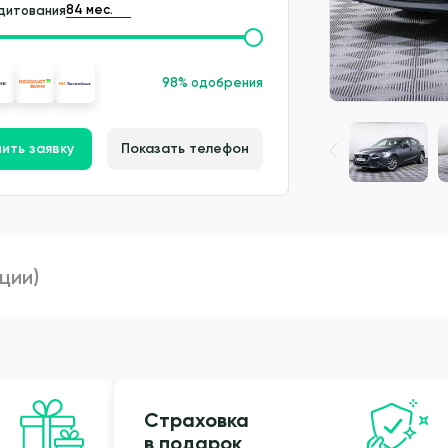
дитования
98% одобрения
ить заявку
Показать телефон
пции)
Страховка
в подарок