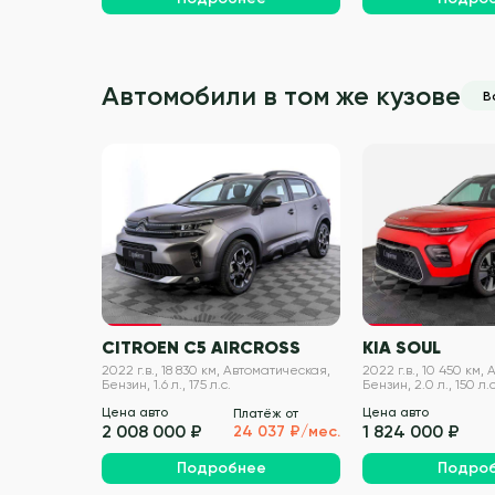
Автомобили в том же кузове
В
VIN проверен
CITROEN C5 AIRCROSS
KIA SOUL
2022 г.в., 18 830 км, Автоматическая,
2022 г.в., 10 450 км,
Бензин, 1.6 л., 175 л.с.
Бензин, 2.0 л., 150 л.с
Цена авто
Цена авто
Платёж от
2 008 000 ₽
1 824 000 ₽
24 037 ₽/мес.
Подробнее
Подро