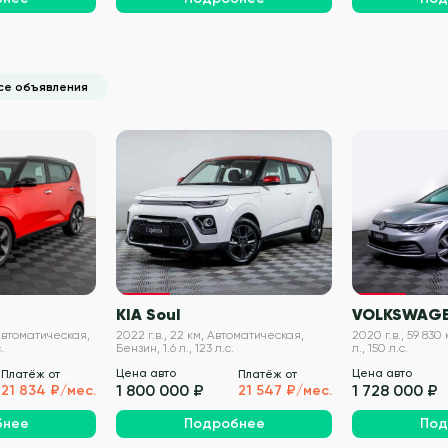
се объявления
VIN проверен
VIN проверен
KIA Soul
VOLKSWAGE
 Автоматическая,
2022 г.в., 22 км, Автоматическая,
2020 г.в., 59 830
.
Бензин, 1.6 л., 123 л.с.
л., 150 л.с.
Цена авто
Цена авто
Платёж от
Платёж от
1 800 000 ₽
1 728 000 ₽
21 834 ₽/мес.
21 547 ₽/мес.
бнее
Подробнее
Под