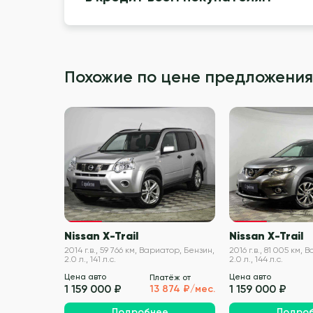
Похожие по цене предложения
VIN проверен
Nissan X-Trail
Nissan X-Trail
2014 г.в., 59 766 км, Вариатор, Бензин,
2016 г.в., 81 005 км,
2.0 л., 141 л.с.
2.0 л., 144 л.с.
Цена авто
Цена авто
Платёж от
1 159 000 ₽
1 159 000 ₽
13 874 ₽/мес.
Подробнее
Подро