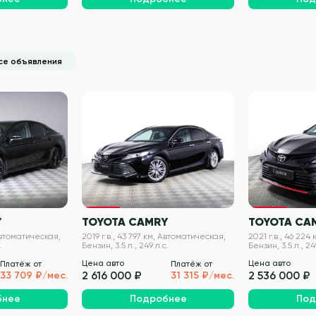
се объявления
VIN проверен
VIN проверен
Y
TOYOTA CAMRY
TOYOTA CA
 Автоматическая,
2019 г.в., 43 797 км, Автоматическая,
2021 г.в., 46 224
.
Бензин, 3.5 л., 249 л.с.
Бензин, 3.5 л., 24
Цена авто
Цена авто
Платёж от
Платёж от
2 616 000 ₽
2 536 000 ₽
33 709 ₽/мес.
31 315 ₽/мес.
бнее
Подробнее
Под