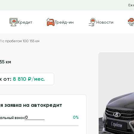
Еже
Кредит
Трейд-ин
Новости
 с пробегом 100 155 км
55 км
ж от:
8 810
₽/мес.
я заявка на автокредит
0
%
альный взнос