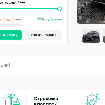
дитования
98% одобрения
ить заявку
Показать телефон
пции)
Страховка
в подарок