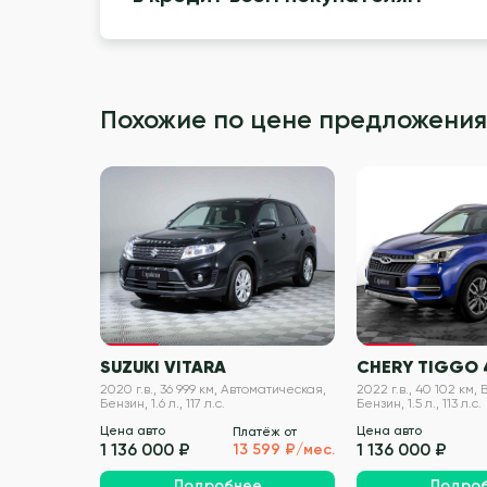
Похожие по цене предложения
VIN проверен
SUZUKI VITARA
CHERY TIGGO 
2020 г.в., 36 999 км, Автоматическая,
2022 г.в., 40 102 км,
Бензин, 1.6 л., 117 л.с.
Бензин, 1.5 л., 113 л.с.
Цена авто
Цена авто
Платёж от
1 136 000 ₽
1 136 000 ₽
13 599 ₽/мес.
Подробнее
Подро