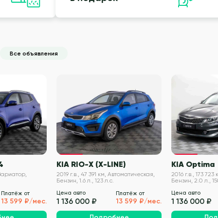
Все объявления
VIN проверен
VIN проверен
4
KIA RIO-X (X-LINE)
KIA Optima
 Вариатор,
2019 г.в., 47 391 км, Автоматическая,
2016 г.в., 173 72
Бензин, 1.6 л., 123 л.с.
Бензин, 2.0 л., 15
Цена авто
Цена авто
Платёж от
Платёж от
1 136 000 ₽
1 136 000 ₽
13 599 ₽/мес.
13 599 ₽/мес.
бнее
Подробнее
Под