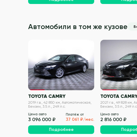
Автомобили в том же кузове
В
VIN проверен
TOYOTA CAMRY
TOYOTA CAMR
2019 г.в., 42 850 км, Автоматическая,
2021 г.в., 49 828 км,
Бензин, 3.5 л., 249 л.с.
Бензин, 3.5 л., 249 л.с
Цена авто
Цена авто
Платёж от
3 096 000 ₽
2 816 000 ₽
37 061 ₽/мес.
Подробнее
Подро