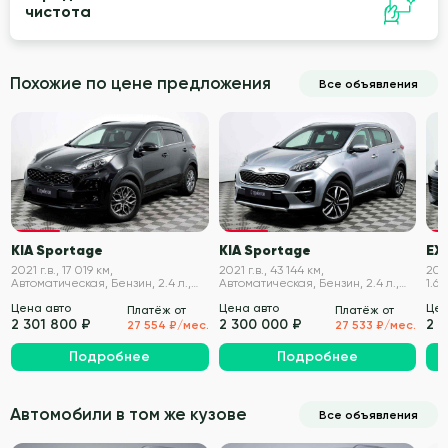
чистота
Похожие по цене предложения
Все объявления
VIN проверен
VIN проверен
KIA Sportage
KIA Sportage
EX
2021 г.в., 17 019 км,
2021 г.в., 43 144 км,
2021
Автоматическая, Бензин, 2.4 л.,
Автоматическая, Бензин, 2.4 л.,
1.6 
184 л.с.
184 л.с.
Цена авто
Цена авто
Цен
Платёж от
Платёж от
2 301 800 ₽
2 300 000 ₽
2 
27 554 ₽/мес.
27 533 ₽/мес.
Подробнее
Подробнее
Автомобили в том же кузове
Все объявления