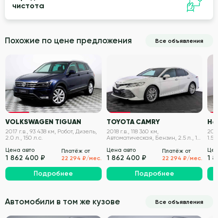
чистота
Похожие по цене предложения
Все объявления
VIN проверен
VIN проверен
VOLKSWAGEN TIGUAN
TOYOTA CAMRY
Ha
2017 г.в., 93 438 км, Робот, Дизель,
2018 г.в., 118 360 км,
2021
2.0 л., 150 л.с.
Автоматическая, Бензин, 2.5 л., 181
1.5 
л.с.
Цена авто
Цена авто
Цен
Платёж от
Платёж от
1 862 400 ₽
1 862 400 ₽
1 8
22 294 ₽/мес.
22 294 ₽/мес.
Подробнее
Подробнее
Автомобили в том же кузове
Все объявления