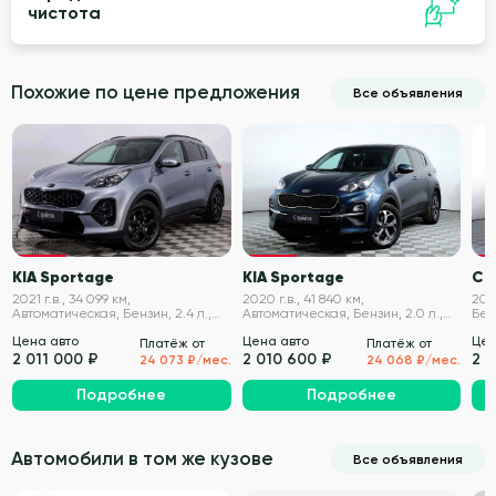
чистота
Похожие по цене предложения
Все объявления
VIN проверен
VIN проверен
KIA Sportage
KIA Sportage
Ch
2021 г.в., 34 099 км,
2020 г.в., 41 840 км,
2021
Автоматическая, Бензин, 2.4 л.,
Автоматическая, Бензин, 2.0 л.,
Бенз
184 л.с.
150 л.с.
Цена авто
Цена авто
Цен
Платёж от
Платёж от
2 011 000 ₽
2 010 600 ₽
2 
24 073 ₽/мес.
24 068 ₽/мес.
Подробнее
Подробнее
Автомобили в том же кузове
Все объявления