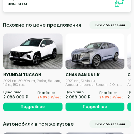
чистота
Похожие по цене предложения
Все объявления
VIN проверен
VIN проверен
HYUNDAI TUCSON
CHANGAN UNI-K
CH
2021 г.в., 50 504 км, Робот, Бензин,
2021 г.в., 31 416 км,
2023
1.6 л., 180 л.с.
Автоматическая, Бензин, 2.0 л.,
Авт
226 л.с.
226 
Цена авто
Цена авто
Цен
Платёж от
Платёж от
2 088 000 ₽
2 088 000 ₽
2 
24 995 ₽/мес.
24 995 ₽/мес.
Подробнее
Подробнее
Автомобили в том же кузове
Все объявления