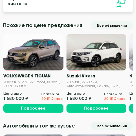
чистота
Похожие по цене предложения
Все объявления
VIN проверен
VIN проверен
VOLKSWAGEN TIGUAN
Suzuki Vitara
Nis
2018 г.в., 91 670 км, Робот, Дизель,
2019 г.в., 27 219 км,
2019
2.0 л., 150 л.с.
Автоматическая, Бензин, 1.4 л.,
Бенз
140 л.с.
Цена авто
Цена авто
Цен
Платёж от
Платёж от
1 680 000 ₽
1 680 000 ₽
1 
20 111 ₽/мес.
20 111 ₽/мес.
Подробнее
Подробнее
Автомобили в том же кузове
Все объявления