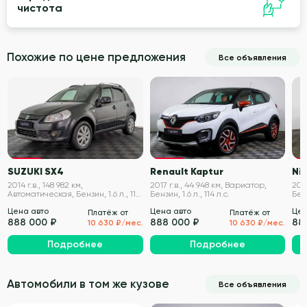
чистота
Похожие по цене предложения
Все объявления
VIN проверен
VIN проверен
SUZUKI SX4
Renault Kaptur
Ni
2014 г.в., 148 982 км,
2017 г.в., 44 948 км, Вариатор,
2014
Автоматическая, Бензин, 1.6 л., 112
Бензин, 1.6 л., 114 л.с.
Бенз
л.с.
Цена авто
Цена авто
Цен
Платёж от
Платёж от
888 000 ₽
888 000 ₽
88
10 630 ₽/мес.
10 630 ₽/мес.
Подробнее
Подробнее
Автомобили в том же кузове
Все объявления