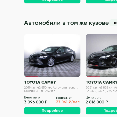
Автомобили в том же кузове
В
VIN проверен
TOYOTA CAMRY
TOYOTA CAMR
2019 г.в., 42 850 км, Автоматическая,
2021 г.в., 49 828 км,
Бензин, 3.5 л., 249 л.с.
Бензин, 3.5 л., 249 л.с
Цена авто
Цена авто
Платёж от
3 096 000 ₽
2 816 000 ₽
37 061 ₽/мес.
Подробнее
Подро