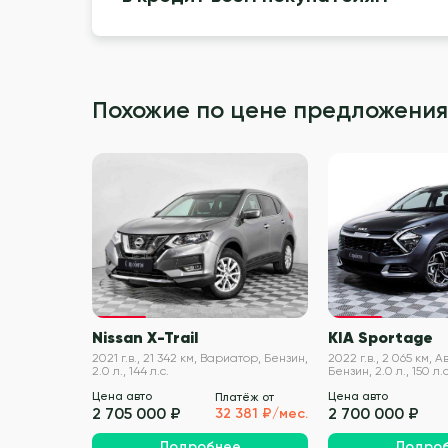
Похожие по цене предложения
VIN проверен
Nissan X-Trail
KIA Sportage
2021 г.в., 21 342 км, Вариатор, Бензин,
2022 г.в., 2 065 км, 
2.0 л., 144 л.с.
Бензин, 2.0 л., 150 л.с
Цена авто
Цена авто
Платёж от
2 705 000 ₽
2 700 000 ₽
32 381 ₽/мес.
Подробнее
Подро