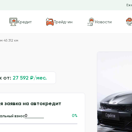
Еже
Кредит
Трейд-ин
Новости
м 45 312 км
ж от:
27 592
₽/мес.
я заявка на автокредит
0
%
альный взнос