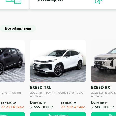
Все объявления
VIN проверен
VIN проверен
EXEED TXL
EXEED RX
Автоматическая,
2022 г.в., 1 509 км, Робот, Бензин, 2.0
2023 г.в., 13 370 
.
л., 197 л.с.
л., 249 л.с.
Цена авто
Цена авто
Платёж от
Платёж от
2 699 000 ₽
2 688 000 ₽
32 321 ₽/мес.
32 309 ₽/мес.
бнее
Подробнее
Под