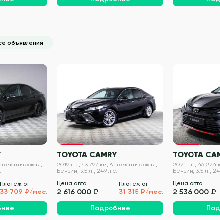
се объявления
VIN проверен
VIN проверен
Y
TOYOTA CAMRY
TOYOTA CA
 Автоматическая,
2019 г.в., 43 797 км, Автоматическая,
2021 г.в., 46 224
.
Бензин, 3.5 л., 249 л.с.
Бензин, 3.5 л., 24
Цена авто
Цена авто
Платёж от
Платёж от
2 616 000 ₽
2 536 000 ₽
33 709 ₽/мес.
31 315 ₽/мес.
бнее
Подробнее
Под