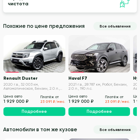
чистота
Похожие по цене предложения
Все объявления
VIN проверен
VIN проверен
Renault Duster
Haval F7
Hy
2020 г.в., 32 003 км,
2021 г.в., 28 787 км, Робот, Бензин,
2021
Автоматическая, Бензин, 2.0 л.,
2.0 л., 190 л.с.
Авт
143 л.с.
180 
Цена авто
Цена авто
Цен
Платёж от
Платёж от
1 929 000 ₽
1 929 000 ₽
1 
23 091 ₽/мес.
23 091 ₽/мес.
Подробнее
Подробнее
Автомобили в том же кузове
Все объявления