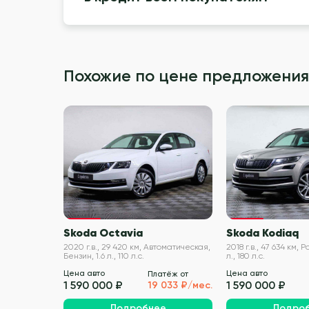
Похожие по цене предложения
VIN проверен
Skoda Octavia
Skoda Kodiaq
2020 г.в., 29 420 км, Автоматическая,
2018 г.в., 47 634 км, 
Бензин, 1.6 л., 110 л.с.
л., 180 л.с.
Цена авто
Цена авто
Платёж от
1 590 000 ₽
1 590 000 ₽
19 033 ₽/мес.
Подробнее
Подро