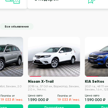
Все объявления
VIN проверен
VIN проверен
Nissan X-Trail
KIA Seltos
Робот, Бензин, 2.0
2018 г.в., 57 061 км, Вариатор, Бензин,
2021 г.в., 48 111
2.0 л., 144 л.с.
Бензин, 1.6 л., 123
Цена авто
Цена авто
Платёж от
Платёж от
1 590 000 ₽
1 590 000 ₽
19 033 ₽/мес.
19 033 ₽/мес.
бнее
Подробнее
Под