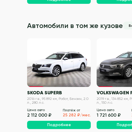
Автомобили в том же кузове
В
VIN проверен
SKODA SUPERB
VOLKSWAGEN 
2016 г.в., 95 892 км, Робот, Бензин, 2.0
2019 г.в., 134 852 км,
л., 280 л.с.
л., 150 л.с.
Цена авто
Цена авто
Платёж от
2 112 000 ₽
1 721 600 ₽
25 282 ₽/мес.
Подробнее
Подро