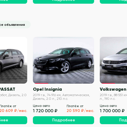
се объявления
VIN проверен
VIN проверен
PASSAT
Opel Insignia
Volkswagen
 Робот, Дизель, 2.0
2019 г.в., 74 916 км, Автоматическая,
2019 г.в., 88 551 
Дизель, 2.0 л., 210 л.с.
л., 190 л.с.
Цена авто
Цена авто
Платёж от
Платёж от
1 720 000 ₽
1 700 000 ₽
20 609 ₽/мес.
20 590 ₽/мес.
бнее
Подробнее
Под