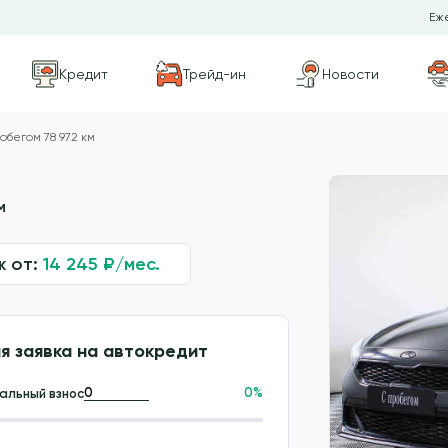
Еже
Кредит
Трейд-ин
Новости
обегом 78 972 км
м
ж от:
14 245
₽/мес.
я заявка на автокредит
0
%
альный взнос