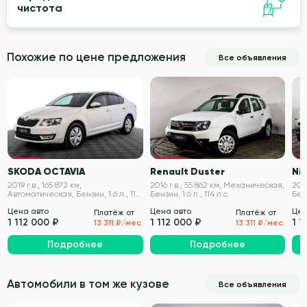
чистота
Похожие по цене предложения
Все объявления
VIN проверен
VIN проверен
SKODA OCTAVIA
Renault Duster
Nis
2019 г.в., 165 872 км,
2016 г.в., 55 862 км, Механическая,
201
Автоматическая, Бензин, 1.6 л., 110
Бензин, 1.6 л., 114 л.с.
Бенз
л.с.
Цена авто
Цена авто
Цен
Платёж от
Платёж от
1 112 000 ₽
1 112 000 ₽
1 1
13 311 ₽/мес.
13 311 ₽/мес.
Подробнее
Подробнее
Автомобили в том же кузове
Все объявления