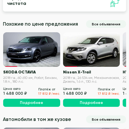
чистота
Похожие по цене предложения
Все объявления
VIN проверен
VIN проверен
SKODA OCTAVIA
Nissan X-Trail
HY
2018 г.в., 60 610 км, Робот, Бензин,
2018 г.в., 26 534 км, Механическая,
2020
1.8 л., 180 л.с.
Дизель, 1.6 л., 130 л.с.
Авт
149 
Цена авто
Цена авто
Цен
Платёж от
Платёж от
1 488 000 ₽
1 488 000 ₽
1 
17 812 ₽/мес.
17 812 ₽/мес.
Подробнее
Подробнее
Автомобили в том же кузове
Все объявления