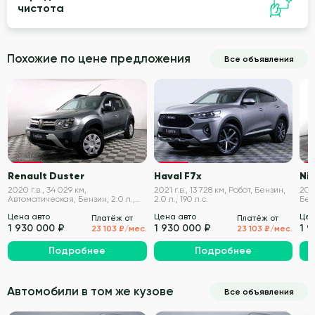
чистота
Похожие по цене предложения
Все объявления
VIN проверен
VIN проверен
Renault Duster
Haval F7x
Nis
2020 г.в., 34 029 км,
2021 г.в., 13 728 км, Робот, Бензин,
2019
Автоматическая, Бензин, 2.0 л.,
2.0 л., 190 л.с.
Бенз
143 л.с.
Цена авто
Цена авто
Цен
Платёж от
Платёж от
1 930 000 ₽
1 930 000 ₽
1 
23 103 ₽/мес.
23 103 ₽/мес.
Подробнее
Подробнее
Автомобили в том же кузове
Все объявления