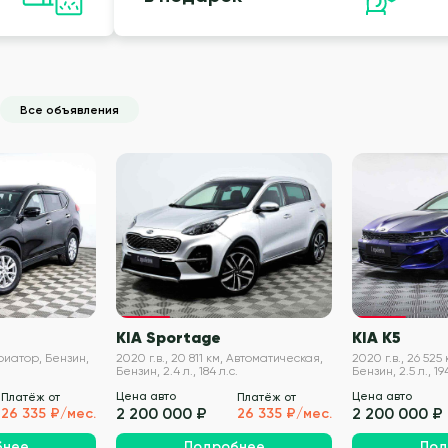
Все объявления
VIN проверен
VIN проверен
KIA Sportage
KIA K5
Вариатор, Бензин,
2020 г.в., 20 811 км, Автоматическая,
2020 г.в., 26 52
Бензин, 2.4 л., 184 л.с.
Бензин, 2.5 л., 194
Цена авто
Цена авто
Платёж от
Платёж от
2 200 000 ₽
2 200 000 ₽
26 335 ₽/мес.
26 335 ₽/мес.
бнее
Подробнее
Под