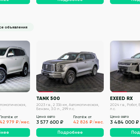
се объявления
VIN проверен
VIN проверен
TANK 500
EXEED RX
Автоматическая,
2023 г.в., 2 336 км, Автоматическая,
2024 г.в., Робот, 
.
Бензин, 3.0 л., 299 л.с.
л.с.
Цена авто
Цена авто
Платёж от
Платёж от
3 577 600 ₽
3 484 000 ₽
42 979 ₽/мес.
42 826 ₽/мес.
бнее
Подробнее
Под