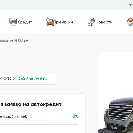
Еже
Кредит
Трейд-ин
Новости
обегом 91 536 км
ж от:
21 547
₽/мес.
я заявка на автокредит
0
%
альный взнос