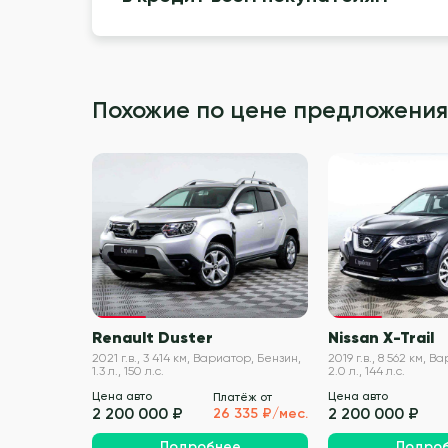
Похожие по цене предложения
VIN проверен
Renault Duster
Nissan X-Trail
2021 г.в., 3 414 км, Вариатор, Бензин,
2019 г.в., 8 562 км, 
1.3 л., 150 л.с.
2.0 л., 144 л.с.
Цена авто
Цена авто
Платёж от
2 200 000 ₽
2 200 000 ₽
26 335 ₽/мес.
Подробнее
Подро