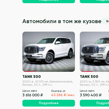
Автомобили в том же кузове
В
VIN проверен
TANK 500
TANK 500
2023 г.в., 10 010 км, Автоматическая,
2023 г.в., 5 300 км, 
Бензин, 3.0 л., 299 л.с.
Бензин, 3.0 л., 299 л.с
Цена авто
Цена авто
Платёж от
3 616 000 ₽
3 590 400 ₽
43 286 ₽/мес.
Подробнее
Подро