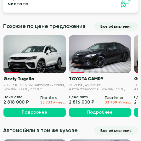
чистота
Похожие по цене предложения
Все объявления
VIN проверен
VIN проверен
Geely Tugella
TOYOTA CAMRY
Ge
2021 г.в., 3 519 км, Автоматическая,
2021 г.в., 49 828 км,
2021
Бензин, 2.0 л., 238 л.с.
Автоматическая, Бензин, 3.5 л.,
Авт
249 л.с.
238 
Цена авто
Цена авто
Цен
Платёж от
Платёж от
2 818 000 ₽
2 816 000 ₽
2 
33 733 ₽/мес.
33 709 ₽/мес.
Подробнее
Подробнее
Автомобили в том же кузове
Все объявления