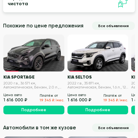
чистота
Похожие по цене предложения
Все объявления
VIN проверен
VIN проверен
KIA SPORTAGE
KIA SELTOS
KIA
2020 г.в., 36 571 км,
2022 г.в., 35 871 км,
2020
Автоматическая, Бензин, 2.0 л.,
Автоматическая, Бензин, 1.6 л., 121
Авт
150 л.с.
л.с.
194 
Цена авто
Цена авто
Цен
Платёж от
Платёж от
1 616 000 ₽
1 616 000 ₽
1 6
19 345 ₽/мес.
19 345 ₽/мес.
Подробнее
Подробнее
Автомобили в том же кузове
Все объявления