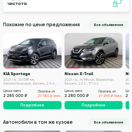
чистота
Похожие по цене предложения
Все объявления
VIN проверен
VIN проверен
KIA Sportage
Nissan X-Trail
Nis
2021 г.в., 24 089 км,
2021 г.в., 14 994 км, Вариатор,
2021
Автоматическая, Бензин, 2.4 л.,
Бензин, 2.5 л., 171 л.с.
Бенз
184 л.с.
Цена авто
Цена авто
Цен
Платёж от
Платёж от
2 285 000 ₽
2 280 000 ₽
2 
27 353 ₽/мес.
27 293 ₽/мес.
Подробнее
Подробнее
Автомобили в том же кузове
Все объявления