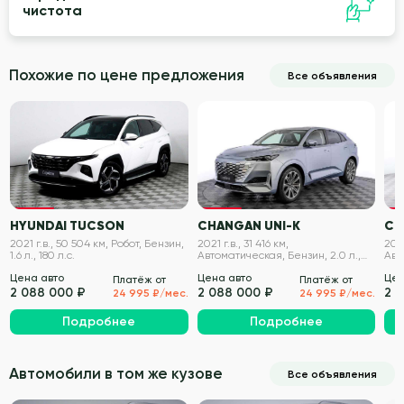
чистота
Похожие по цене предложения
Все объявления
VIN проверен
VIN проверен
HYUNDAI TUCSON
CHANGAN UNI-K
CH
2021 г.в., 50 504 км, Робот, Бензин,
2021 г.в., 31 416 км,
2023
1.6 л., 180 л.с.
Автоматическая, Бензин, 2.0 л.,
Авт
226 л.с.
226 
Цена авто
Цена авто
Цен
Платёж от
Платёж от
2 088 000 ₽
2 088 000 ₽
2 
24 995 ₽/мес.
24 995 ₽/мес.
Подробнее
Подробнее
Автомобили в том же кузове
Все объявления