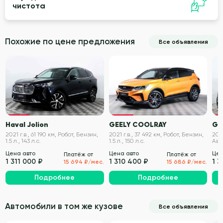
чистота
Похожие по цене предложения
Все объявления
VIN проверен
VIN проверен
Haval Jolion
GEELY COOLRAY
Ge
2021 г.в., 61 190 км, Робот, Бензин,
2021 г.в., 37 492 км, Робот, Бензин,
2019
1.5 л., 143 л.с.
1.5 л., 150 л.с.
Авт
149 
Цена авто
Цена авто
Цен
Платёж от
Платёж от
1 311 000 ₽
1 310 400 ₽
1 3
15 694 ₽/мес.
15 686 ₽/мес.
Подробнее
Подробнее
Автомобили в том же кузове
Все объявления