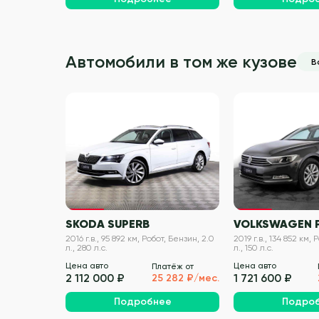
Автомобили в том же кузове
В
VIN проверен
SKODA SUPERB
VOLKSWAGEN 
2016 г.в., 95 892 км, Робот, Бензин, 2.0
2019 г.в., 134 852 км,
л., 280 л.с.
л., 150 л.с.
Цена авто
Цена авто
Платёж от
2 112 000 ₽
1 721 600 ₽
25 282 ₽/мес.
Подробнее
Подро