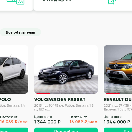
Все объявления
VIN проверен
VIN проверен
POLO
VOLKSWAGEN PASSAT
RENAULT DU
обот, Бензин, 1.4
2015 г.в., 96 195 км, Робот, Бензин, 1.8
2021 г.в., 37 438
л., 180 л.с.
Дизель, 1.5 л., 109
Цена авто
Цена авто
Платёж от
Платёж от
1 344 000 ₽
1 344 000 ₽
16 089 ₽/мес.
16 089 ₽/мес.
бнее
Подробнее
Под