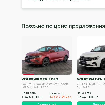
Похожие по цене предложения
VIN проверен
VOLKSWAGEN POLO
VOLKSWAGEN 
2021 г.в., 5 400 км, Автоматическая,
2021 г.в., 19 982 км, Р
Бензин, 1.6 л., 110 л.с.
л., 125 л.с.
Цена авто
Цена авто
Платёж от
1 344 000 ₽
1 344 000 ₽
16 089 ₽/мес.
Подробнее
Подро