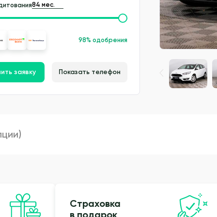
дитования
98% одобрения
ить заявку
Показать телефон
пции)
Страховка
в подарок