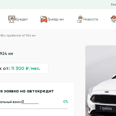
Еже
Кредит
Трейд-ин
Новости
18 с пробегом 47 924 км
 924 км
ж от:
11 300
₽/мес.
я заявка на автокредит
0
%
альный взнос