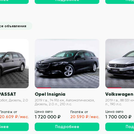
се объявления
VIN проверен
VIN проверен
PASSAT
Opel Insignia
Volkswagen
 Робот, Дизель, 2.0
2019 г.в., 74 916 км, Автоматическая,
2019 г.в., 88 551 
Дизель, 2.0 л., 210 л.с.
л., 190 л.с.
Цена авто
Цена авто
Платёж от
Платёж от
1 720 000 ₽
1 700 000 ₽
20 609 ₽/мес.
20 590 ₽/мес.
бнее
Подробнее
Под