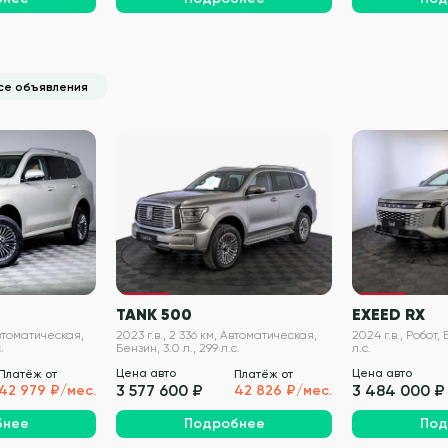
се объявления
VIN проверен
VIN проверен
TANK 500
EXEED RX
Автоматическая,
2023 г.в., 2 336 км, Автоматическая,
2024 г.в., Робот, 
.
Бензин, 3.0 л., 299 л.с.
л.с.
Цена авто
Цена авто
Платёж от
Платёж от
3 577 600 ₽
3 484 000 ₽
42 979 ₽/мес.
42 826 ₽/мес.
бнее
Подробнее
Под