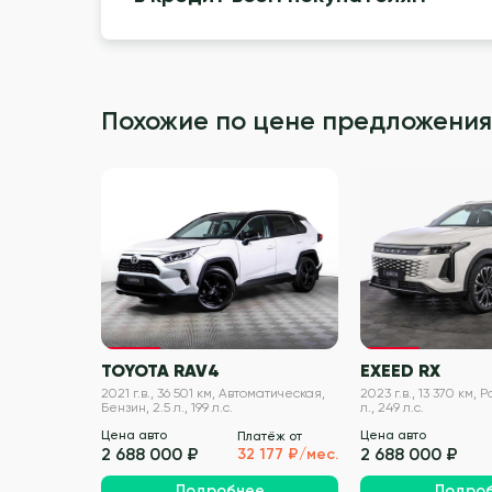
Похожие по цене предложения
VIN проверен
TOYOTA RAV4
EXEED RX
2021 г.в., 36 501 км, Автоматическая,
2023 г.в., 13 370 км, 
Бензин, 2.5 л., 199 л.с.
л., 249 л.с.
Цена авто
Цена авто
Платёж от
2 688 000 ₽
2 688 000 ₽
32 177 ₽/мес.
Подробнее
Подро