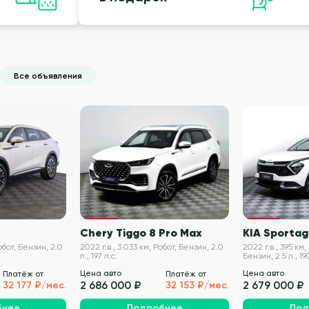
Все объявления
VIN проверен
VIN проверен
Chery Tiggo 8 Pro Max
KIA Sporta
Робот, Бензин, 2.0
2022 г.в., 3 033 км, Робот, Бензин, 2.0
2022 г.в., 395 км
л., 197 л.с.
Бензин, 2.5 л., 19
Цена авто
Цена авто
Платёж от
Платёж от
2 686 000 ₽
2 679 000 ₽
32 177 ₽/мес.
32 153 ₽/мес.
бнее
Подробнее
Под