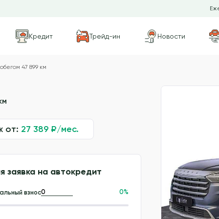
Еже
Кредит
Трейд-ин
Новости
обегом 47 899 км
км
ж от:
27 389
₽/мес.
я заявка на автокредит
0
%
альный взнос