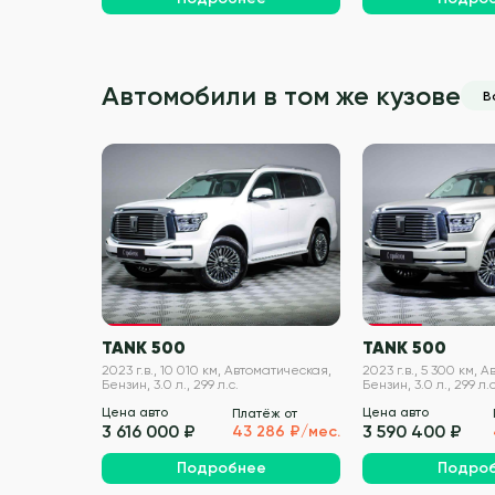
Автомобили в том же кузове
В
VIN проверен
TANK 500
TANK 500
2023 г.в., 10 010 км, Автоматическая,
2023 г.в., 5 300 км, 
Бензин, 3.0 л., 299 л.с.
Бензин, 3.0 л., 299 л.с
Цена авто
Цена авто
Платёж от
3 616 000 ₽
3 590 400 ₽
43 286 ₽/мес.
Подробнее
Подро