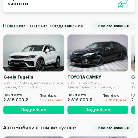
чистота
Похожие по цене предложения
Все объявления
VIN проверен
VIN проверен
Geely Tugella
TOYOTA CAMRY
Ge
2021 г.в., 3 519 км, Автоматическая,
2021 г.в., 49 828 км,
2021
Бензин, 2.0 л., 238 л.с.
Автоматическая, Бензин, 3.5 л.,
Авт
249 л.с.
238 
Цена авто
Цена авто
Цен
Платёж от
Платёж от
2 818 000 ₽
2 816 000 ₽
2 
33 733 ₽/мес.
33 709 ₽/мес.
Подробнее
Подробнее
Автомобили в том же кузове
Все объявления