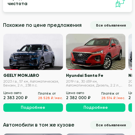
чистота
Похожие по цене предложения
Все объявления
VIN проверен
VIN проверен
GEELY MONJARO
Hyundai Santa Fe
Nis
2023 г.в., 57 км, Автоматическая,
2019 г.в., 30 659 км,
202
Бензин, 2 л., 238 л.с.
Автоматическая, Дизель, 2.2 л.,
Бенз
200 л.с.
Цена авто
Цена авто
Цен
Платёж от
Платёж от
2 383 200 ₽
2 382 000 ₽
2 
28 528 ₽/мес.
28 514 ₽/мес.
Подробнее
Подробнее
Автомобили в том же кузове
Все объявления