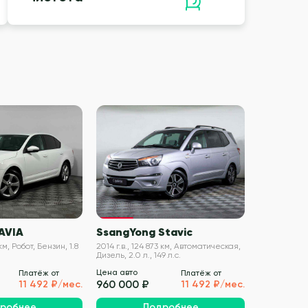
VIN проверен
VIN проверен
AVIA
SsangYong Stavic
NISSAN 
 км, Робот, Бензин, 1.8
2014 г.в., 124 873 км, Автоматическая,
2014 г.в., 14
Дизель, 2.0 л., 149 л.с.
Бензин, 2.0 л
Цена авто
Цена авто
Платёж от
Платёж от
960 000 ₽
960 000 
11 492 ₽/мес.
11 492 ₽/мес.
робнее
Подробнее