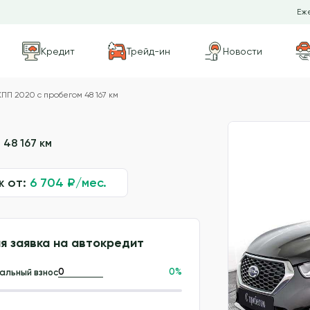
Еже
Кредит
Трейд-ин
Новости
П 2020 с пробегом 48 167 км
48 167 км
ж от:
6 704
₽/мес.
я заявка на автокредит
0
%
альный взнос