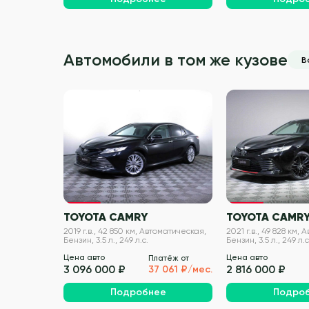
Автомобили в том же кузове
В
VIN проверен
TOYOTA CAMRY
TOYOTA CAMR
2019 г.в., 42 850 км, Автоматическая,
2021 г.в., 49 828 км,
Бензин, 3.5 л., 249 л.с.
Бензин, 3.5 л., 249 л.с
Цена авто
Цена авто
Платёж от
3 096 000 ₽
2 816 000 ₽
37 061 ₽/мес.
Подробнее
Подро