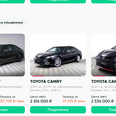
се объявления
VIN проверен
VIN проверен
Y
TOYOTA CAMRY
TOYOTA CA
 Автоматическая,
2019 г.в., 43 797 км, Автоматическая,
2021 г.в., 46 224
.
Бензин, 3.5 л., 249 л.с.
Бензин, 3.5 л., 24
Цена авто
Цена авто
Платёж от
Платёж от
2 616 000 ₽
2 536 000 ₽
33 709 ₽/мес.
31 315 ₽/мес.
бнее
Подробнее
Под