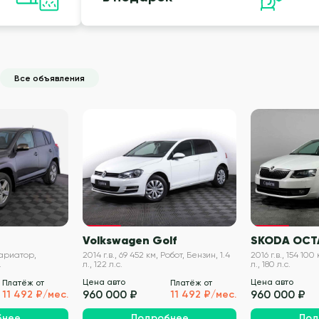
Все объявления
VIN проверен
VIN проверен
Volkswagen Golf
SKODA OCT
 Вариатор,
2014 г.в., 69 452 км, Робот, Бензин, 1.4
2016 г.в., 154 100
.
л., 122 л.с.
л., 180 л.с.
Цена авто
Цена авто
Платёж от
Платёж от
960 000 ₽
960 000 ₽
11 492 ₽/мес.
11 492 ₽/мес.
бнее
Подробнее
Под