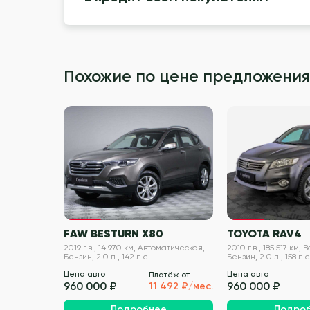
Похожие по цене предложения
VIN проверен
FAW BESTURN X80
TOYOTA RAV4
2019 г.в., 14 970 км, Автоматическая,
2010 г.в., 185 517 км,
Бензин, 2.0 л., 142 л.с.
Бензин, 2.0 л., 158 л.с
Цена авто
Цена авто
Платёж от
960 000 ₽
960 000 ₽
11 492 ₽/мес.
Подробнее
Подро