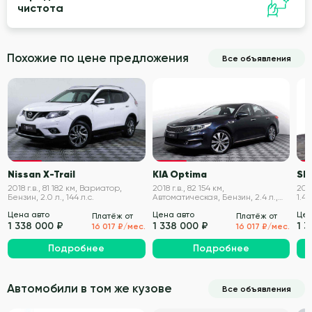
чистота
Похожие по цене предложения
Все объявления
VIN проверен
VIN проверен
Nissan X-Trail
KIA Optima
SK
2018 г.в., 81 182 км, Вариатор,
2018 г.в., 82 154 км,
2020
Бензин, 2.0 л., 144 л.с.
Автоматическая, Бензин, 2.4 л.,
1.4 
188 л.с.
Цена авто
Цена авто
Цен
Платёж от
Платёж от
1 338 000 ₽
1 338 000 ₽
1 3
16 017 ₽/мес.
16 017 ₽/мес.
Подробнее
Подробнее
Автомобили в том же кузове
Все объявления