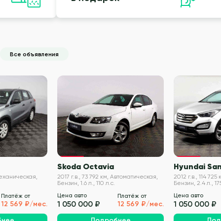
Все объявления
VIN проверен
VIN проверен
Skoda Octavia
Hyundai San
 Механическая,
2017 г.в., 73 792 км, Автоматическая,
2012 г.в., 114 72
Бензин, 1.6 л., 110 л.с.
Бензин, 2.4 л., 175
Цена авто
Цена авто
Платёж от
Платёж от
1 050 000 ₽
1 050 000 ₽
12 569 ₽/мес.
12 569 ₽/мес.
бнее
Подробнее
Под