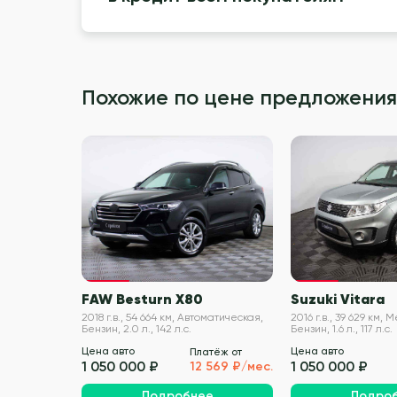
Похожие по цене предложения
VIN проверен
FAW Besturn X80
Suzuki Vitara
2018 г.в., 54 664 км, Автоматическая,
2016 г.в., 39 629 км,
Бензин, 2.0 л., 142 л.с.
Бензин, 1.6 л., 117 л.с.
Цена авто
Цена авто
Платёж от
1 050 000 ₽
1 050 000 ₽
12 569 ₽/мес.
Подробнее
Подро