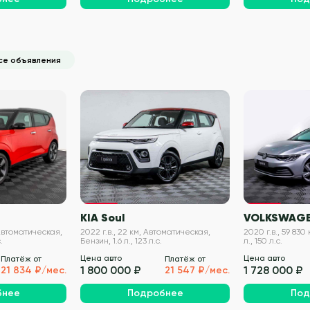
се объявления
VIN проверен
VIN проверен
KIA Soul
VOLKSWAGE
 Автоматическая,
2022 г.в., 22 км, Автоматическая,
2020 г.в., 59 830
.
Бензин, 1.6 л., 123 л.с.
л., 150 л.с.
Цена авто
Цена авто
Платёж от
Платёж от
1 800 000 ₽
1 728 000 ₽
21 834 ₽/мес.
21 547 ₽/мес.
бнее
Подробнее
Под