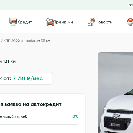
Еже
Кредит
Трейд-ин
Новости
 АКПП 2022 с пробегом 131 км
 131 км
ж от:
7 781
₽/мес.
я заявка на автокредит
0
%
альный взнос