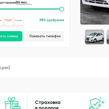
дитования
98% одобрения
ить заявку
Показать телефон
пции)
Страховка
в подарок