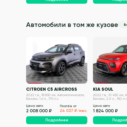
Автомобили в том же кузове
В
VIN проверен
CITROEN C5 AIRCROSS
KIA SOUL
2022 г.в., 18 830 км, Автоматическая,
2022 г.в., 10 450 км,
Бензин, 1.6 л., 175 л.с.
Бензин, 2.0 л., 150 л.с
Цена авто
Цена авто
Платёж от
2 008 000 ₽
1 824 000 ₽
24 037 ₽/мес.
Подробнее
Подро