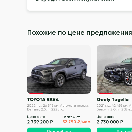
Похожие по цене предложения
VIN проверен
TOYOTA RAV4
Geely Tugella
2022 г.в., 26 848 км, Автоматическая,
2021 г.в., 42 498 км,
Бензин, 2.5 л., 222 л.с.
Бензин, 2.0 л., 238 л.с
Цена авто
Цена авто
Платёж от
2 739 200 ₽
2 730 000 ₽
32 790 ₽/мес.
Подробнее
Подро