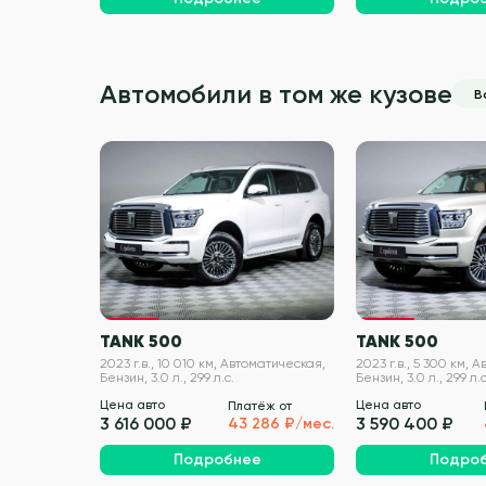
Автомобили в том же кузове
В
VIN проверен
TANK 500
TANK 500
2023 г.в., 10 010 км, Автоматическая,
2023 г.в., 5 300 км, 
Бензин, 3.0 л., 299 л.с.
Бензин, 3.0 л., 299 л.с
Цена авто
Цена авто
Платёж от
3 616 000 ₽
3 590 400 ₽
43 286 ₽/мес.
Подробнее
Подро