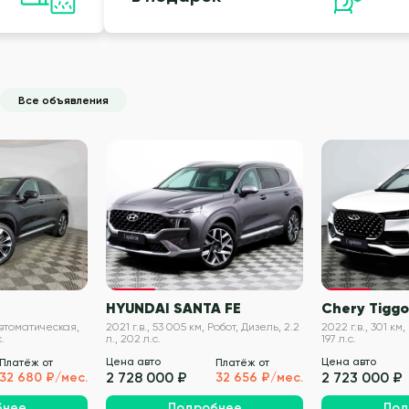
Все объявления
VIN проверен
VIN проверен
HYUNDAI SANTA FE
Chery Tiggo
 Автоматическая,
2021 г.в., 53 005 км, Робот, Дизель, 2.2
2022 г.в., 301 км,
.
л., 202 л.с.
197 л.с.
Цена авто
Цена авто
Платёж от
Платёж от
2 728 000 ₽
2 723 000 ₽
32 680 ₽/мес.
32 656 ₽/мес.
бнее
Подробнее
Под