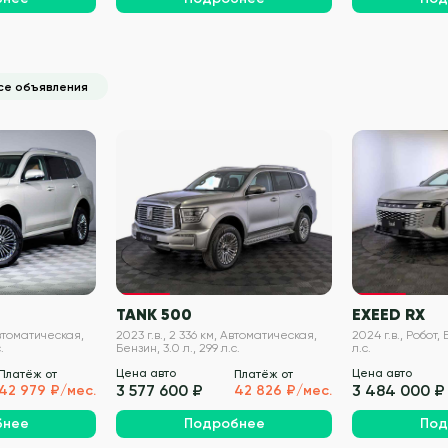
се объявления
VIN проверен
VIN проверен
TANK 500
EXEED RX
Автоматическая,
2023 г.в., 2 336 км, Автоматическая,
2024 г.в., Робот, 
.
Бензин, 3.0 л., 299 л.с.
л.с.
Цена авто
Цена авто
Платёж от
Платёж от
3 577 600 ₽
3 484 000 ₽
42 979 ₽/мес.
42 826 ₽/мес.
бнее
Подробнее
Под