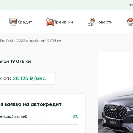
Еже
Кредит
Трейд-ин
Новости
 Pro Робот 2022 с пробегом 19 078 км
гом 19 078 км
ж от:
28 125
₽/мес.
я заявка на автокредит
0
%
альный взнос